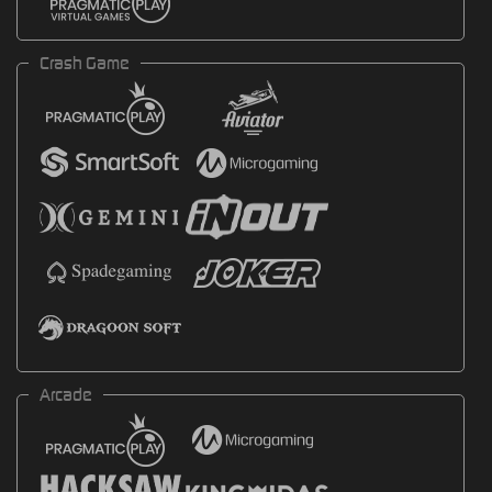
Crash Game
Arcade