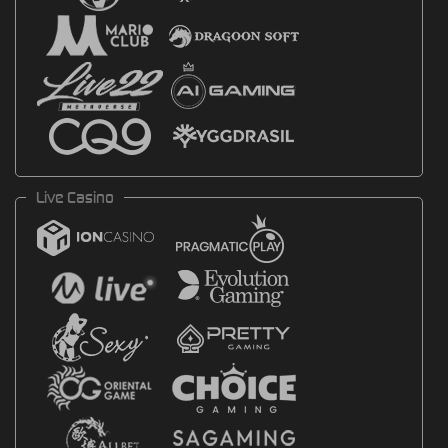
Live Casino