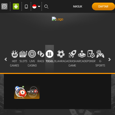
MASUK
DAFTAR
HOT
SLOTS
LIVE
RACE
TOGEL
OLAHRAGA
CRASH
ARCADE
POKER
E-
SABUN
GAMES
CASINO
GAME
SPORTS
AYAM
i