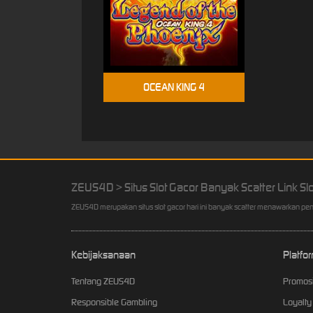
OCEAN KING 4
ZEUS4D > Situs Slot Gacor Banyak Scatter Link
ZEUS4D merupakan situs slot gacor hari ini banyak scatter menawarkan 
Kebijaksanaan
Platfo
Tentang ZEUS4D
Promos
Responsible Gambling
Loyalty