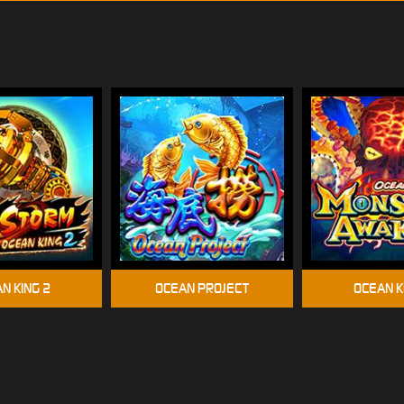
N KING 2
OCEAN PROJECT
OCEAN K