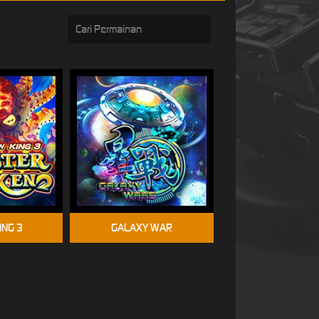
ING 3
GALAXY WAR