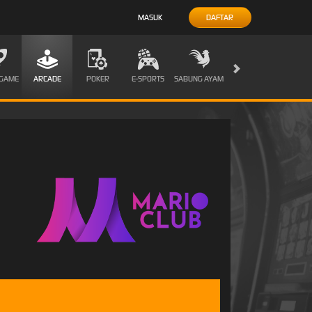
MASUK
DAFTAR
 GAME
ARCADE
POKER
E-SPORTS
SABUNG AYAM
PROMOSI