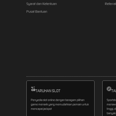
Syarat dan Ketentuan
Referral
Pusat Bantuan
TARUHAN SLOT
TA
Penyedia slot online dengan beragam pilihan
Sportsb
game menarik yang memudahkan pemain untuk
menawar
mencapai jackpot
tinggi,
banyak 