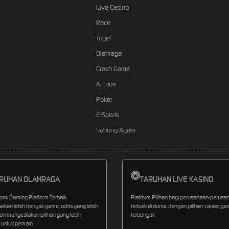
Live Casino
Race
Togel
Olahraga
Crash Game
Arcade
Poker
E-Sports
Sabung Ayam
RUHAN OLAHRAGA
TARUHAN LIVE KASINO
ook Gaming Platform Terbaik
Platform Pilihan bagi perusahaan-perusa
kan lebih banyak game, odds yang lebih
terbaik di dunia, dengan pilihan variasi g
 dan menyediakan pilihan yang lebih
terbanyak
untuk pemain.