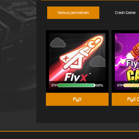
Semua permainan
Crash Game
RTP
98%
RTP
FlyX
FlyX 