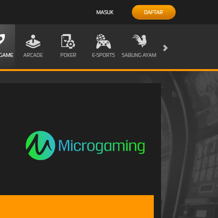
MASUK
DAFTAR
 GAME
ARCADE
POKER
E-SPORTS
SABUNG AYAM
PROMOSI