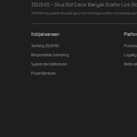
ZEUS4D > Situs Slot Gacor Banyak Scatter Link
ZEUS4D merupakan situs slot gacor hari ini banyak scatter menawarkan 
Kebijaksanaan
Platfo
Tentang ZEUS4D
Promos
Responsible Gambling
Loyalty
Syarat dan Ketentuan
Referral
Pusat Bantuan