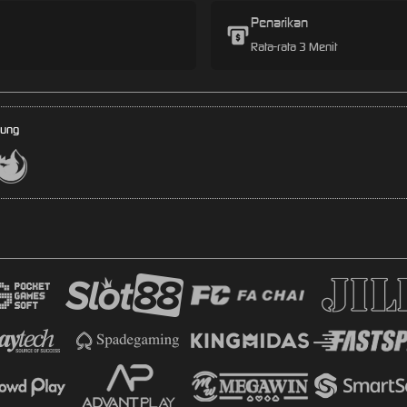
Penarikan
Rata-rata 3 Menit
kung