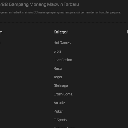
 Slot88 Gampang Menang Maxwin Terbaru
pengalaman terbaik main slot88 resmi gampang menang maxwin,aman dan untung tanpa pola.
rm
Kategori
i
Hot Games
Slots
Live Casino
Race
Togel
Olahraga
Crash Game
Arcade
Poker
E-Sports