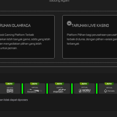
Sabung Ayam
RUHAN OLAHRAGA
TARUHAN LIVE KASINO
ook Gaming Platform Terbaik
Platform Pilihan bagi perusahaan-perusa
kan lebih banyak game, odds yang lebih
terbaik di dunia, dengan pilihan variasi g
 dan menyediakan pilihan yang lebih
terbanyak
untuk pemain.
an tidak dapat diproses