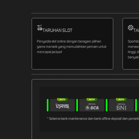
TARUHAN SLOT
TA
Penyedia slot online dengan beragam pilihan
Sportsb
game menarik yang memudahkan pemain untuk
menawar
mencapai jackpot
tinggi,
banyak 
* Selama bank maintenance dan bank offline deposit dan penarik