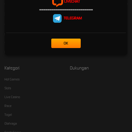
LIVECHAT
==========================
Kebijaksanaan
Platform
TELEGRAM
Tentang ZEUS4D
Promosi
Responsible Gambling
Loyalty
OK
Syarat dan Ketentuan
Referral
Pusat Bantuan
Kategori
Dukungan
Hot Games
Slots
Live Casino
Race
Togel
Olahraga