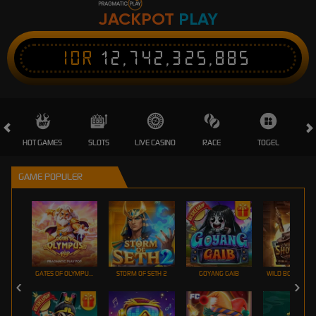
JACKPOT
PLAY
IDR
12,742,325,885
HOT GAMES
SLOTS
LIVE CASINO
RACE
TOGEL
OL
GAME POPULER
GATES OF OLYMPUS POP
STORM OF SETH 2
GOYANG GAIB